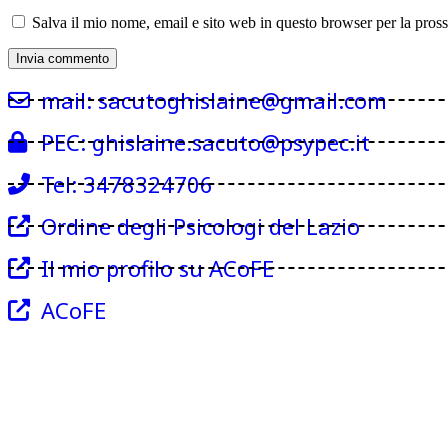
Salva il mio nome, email e sito web in questo browser per la pro
mail: sacutoghislaine@gmail.com
PEC: ghislaine.sacuto@psypec.it
Tel: 3478324706
Ordine degli Psicologi del Lazio
Il mio profilo su ACoFE
ACoFE