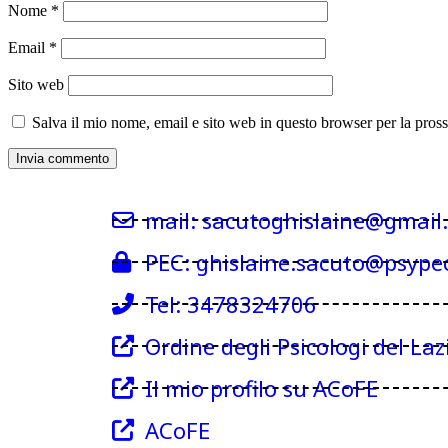
Nome
*
Email
*
Sito web
Salva il mio nome, email e sito web in questo browser per la pro
mail: sacutoghislaine@gmail
PEC: ghislaine.sacuto@psypec
Tel: 3478324706
Ordine degli Psicologi del Laz
Il mio profilo su ACoFE
ACoFE