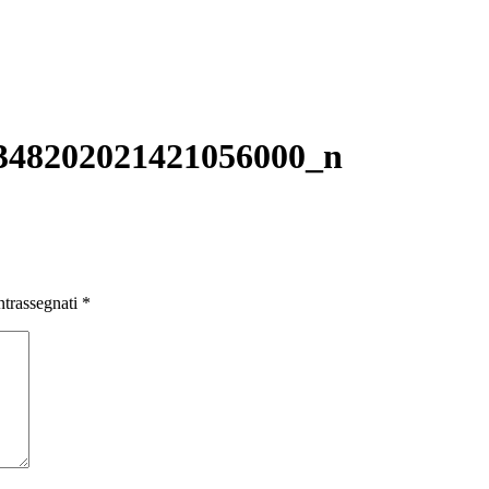
LE LUPE
CONTATTI
BLOG
MODULO LA COMUNICAZIONE
348202021421056000_n
ntrassegnati
*