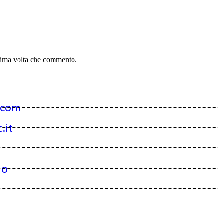
ssima volta che commento.
.com
.it
io