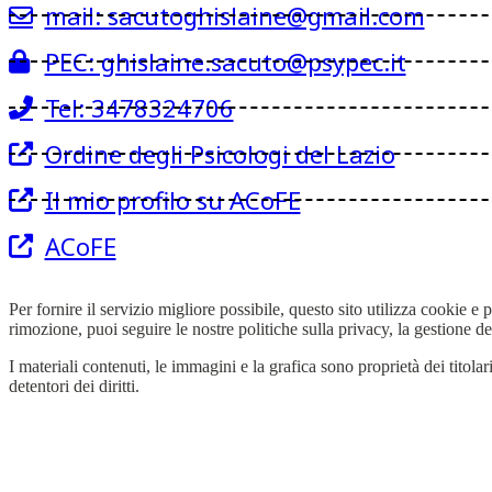
mail: sacutoghislaine@gmail.com
PEC: ghislaine.sacuto@psypec.it
Tel: 3478324706
Ordine degli Psicologi del Lazio
Il mio profilo su ACoFE
ACoFE
Per fornire il servizio migliore possibile, questo sito utilizza cookie e
rimozione, puoi seguire le nostre politiche sulla privacy, la gestione d
I materiali contenuti, le immagini e la grafica sono proprietà dei titolar
detentori dei diritti.