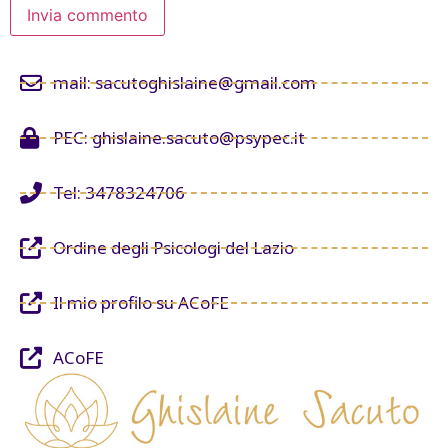
mail: sacutoghislaine@gmail.com
PEC: ghislaine.sacuto@psypec.it
Tel: 3478324706
Ordine degli Psicologi del Lazio
Il mio profilo su ACoFE
ACoFE