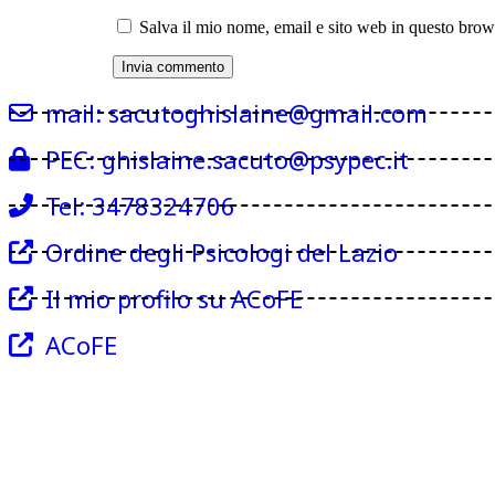
Salva il mio nome, email e sito web in questo bro
mail: sacutoghislaine@gmail.com
PEC: ghislaine.sacuto@psypec.it
Tel: 3478324706
Ordine degli Psicologi del Lazio
Il mio profilo su ACoFE
ACoFE