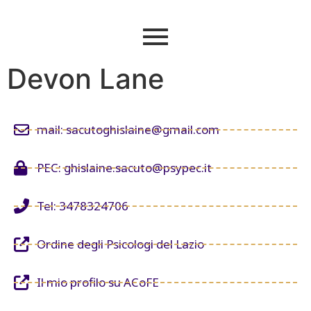
Devon Lane
mail: sacutoghislaine@gmail.com
PEC: ghislaine.sacuto@psypec.it
Tel: 3478324706
Ordine degli Psicologi del Lazio
Il mio profilo su ACoFE